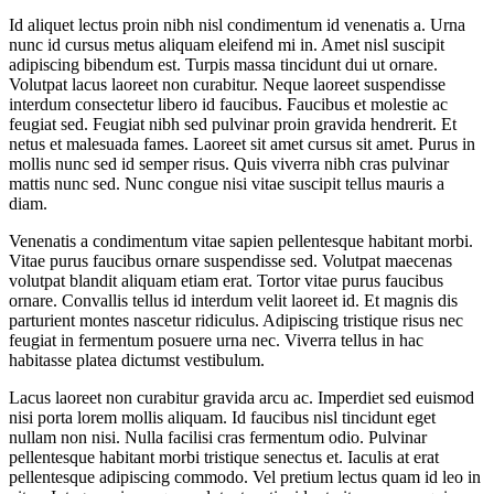
Id aliquet lectus proin nibh nisl condimentum id venenatis a. Urna
nunc id cursus metus aliquam eleifend mi in. Amet nisl suscipit
adipiscing bibendum est. Turpis massa tincidunt dui ut ornare.
Volutpat lacus laoreet non curabitur. Neque laoreet suspendisse
interdum consectetur libero id faucibus. Faucibus et molestie ac
feugiat sed. Feugiat nibh sed pulvinar proin gravida hendrerit. Et
netus et malesuada fames. Laoreet sit amet cursus sit amet. Purus in
mollis nunc sed id semper risus. Quis viverra nibh cras pulvinar
mattis nunc sed. Nunc congue nisi vitae suscipit tellus mauris a
diam.
Venenatis a condimentum vitae sapien pellentesque habitant morbi.
Vitae purus faucibus ornare suspendisse sed. Volutpat maecenas
volutpat blandit aliquam etiam erat. Tortor vitae purus faucibus
ornare. Convallis tellus id interdum velit laoreet id. Et magnis dis
parturient montes nascetur ridiculus. Adipiscing tristique risus nec
feugiat in fermentum posuere urna nec. Viverra tellus in hac
habitasse platea dictumst vestibulum.
Lacus laoreet non curabitur gravida arcu ac. Imperdiet sed euismod
nisi porta lorem mollis aliquam. Id faucibus nisl tincidunt eget
nullam non nisi. Nulla facilisi cras fermentum odio. Pulvinar
pellentesque habitant morbi tristique senectus et. Iaculis at erat
pellentesque adipiscing commodo. Vel pretium lectus quam id leo in