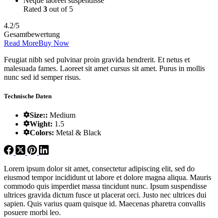
Neque laoreet suspendisse
Rated
3
out of 5
4.2/5
Gesamtbewertung
Read More
Buy Now
Feugiat nibh sed pulvinar proin gravida hendrerit. Et netus et
malesuada fames. Laoreet sit amet cursus sit amet. Purus in mollis
nunc sed id semper risus.
Technische Daten
Size::
Medium
Wight:
1.5
Colors:
Metal & Black
Lorem ipsum dolor sit amet, consectetur adipiscing elit, sed do
eiusmod tempor incididunt ut labore et dolore magna aliqua. Mauris
commodo quis imperdiet massa tincidunt nunc. Ipsum suspendisse
ultrices gravida dictum fusce ut placerat orci. Justo nec ultrices dui
sapien. Quis varius quam quisque id. Maecenas pharetra convallis
posuere morbi leo.