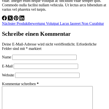
vitae. Integer enim neque volutpat ac tincidunt vitae semper quis.
Commodo nulla facilisi nullam vehicula. Ut lectus arcu bibendum at
varius vel pharetra vel turpis.
Nächster
Produktbewertung
Volutpat Lacus Iaoreet Non Curabitur
Schreibe einen Kommentar
Deine E-Mail-Adresse wird nicht veröffentlicht.
Erforderliche
Felder sind mit
*
markiert
Name
E-Mail
Website
Kommentar schreiben
*